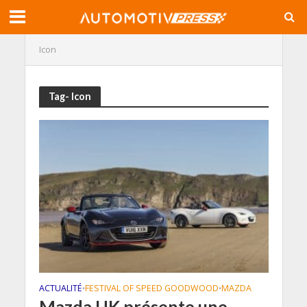
Icon
Tag- Icon
ACTUALITÉ
FESTIVAL OF SPEED GOODWOOD
MAZDA
•
•
Mazda UK présente une