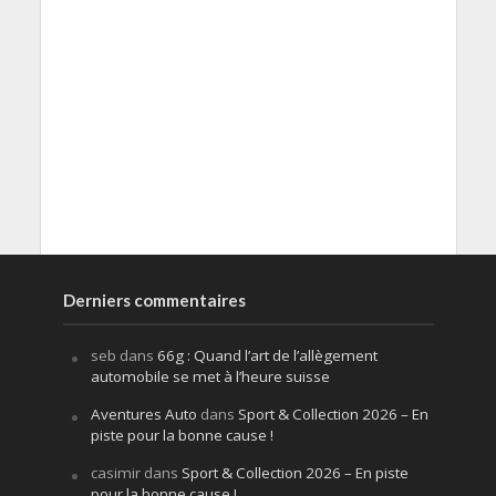
Derniers commentaires
seb
dans
66g : Quand l’art de l’allègement
automobile se met à l’heure suisse
Aventures Auto
dans
Sport & Collection 2026 – En
piste pour la bonne cause !
casimir
dans
Sport & Collection 2026 – En piste
pour la bonne cause !