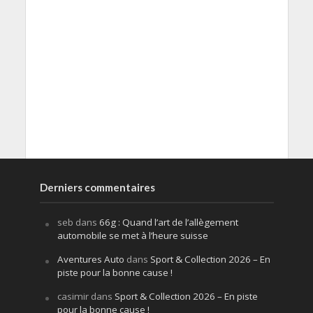
Derniers commentaires
seb
dans
66g : Quand l’art de l’allègement
automobile se met à l’heure suisse
Aventures Auto
dans
Sport & Collection 2026 – En
piste pour la bonne cause !
casimir
dans
Sport & Collection 2026 – En piste
pour la bonne cause !