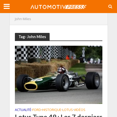
John Miles
Tag- John Miles
ACTUALITÉ
FORD
HISTORIQUE
LOTUS
VIDÉOS
•
•
•
•
Lotus Type 49 : Les 7 derniers