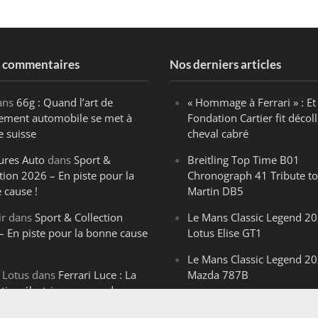
s commentaires
Nos derniers articles
ans
66g : Quand l’art de
« Hommage à Ferrari » : Et 
ègement automobile se met à
Fondation Cartier fit décoll
e suisse
cheval cabré
ures Auto
dans
Sport &
Breitling Top Time B01
tion 2026 – En piste pour la
Chronograph 41 Tribute to
 cause !
Martin DB5
ir
dans
Sport & Collection
Le Mans Classic Legend 20
– En piste pour la bonne cause
Lotus Elise GT1
Le Mans Classic Legend 20
 Lotus
dans
Ferrari Luce : La
Mazda 787B
ution électrique venue de
Le Mans Classic Legend 20
ello
Aston Martin DBR1-2