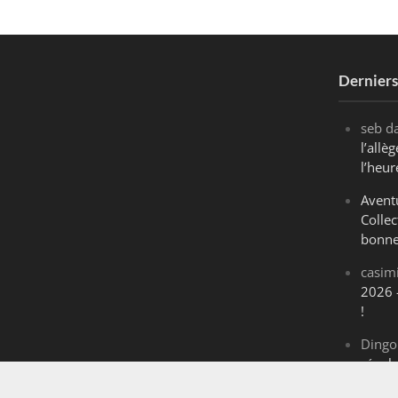
Dernier
seb
d
l’all
l’heur
Avent
Collec
bonne
casim
2026 
!
Dingo
révol
Maran