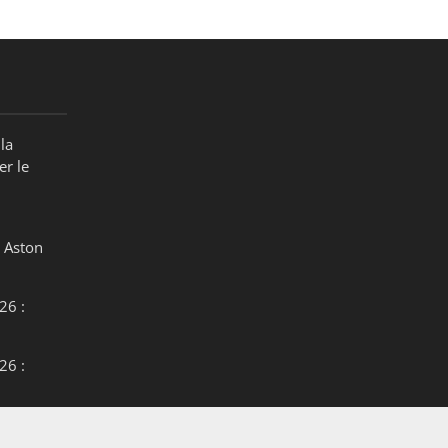
la
er le
 Aston
26 :
26 :
26 :