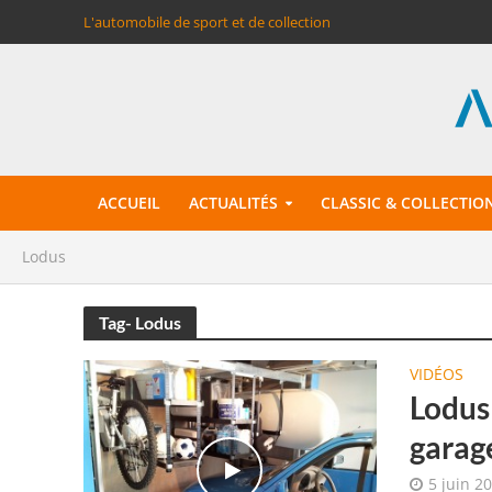
L'automobile de sport et de collection
ACCUEIL
ACTUALITÉS
CLASSIC & COLLECTIO
Lodus
Tag- Lodus
VIDÉOS
Lodus
garag
5 juin 2