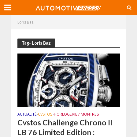
Loris Baz
Tag- Loris Baz
ACTUALITÉ
CVSTOS
HORLOGERIE / MONTRES
•
•
Cvstos Challenge Chrono II
LB 76 Limited Edition :