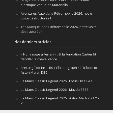
Dingo Lotus
dans
Ferrari Luce : La révolution
électrique venue de Maranello
Aventures Auto
dans
Rétromobile 2026, notre
visite déstructurée !
The Maxque.
dans
Rétromobile 2026, notre visite
déstructurée !
Nos derniers articles
« Hommage à Ferrari » : Et la Fondation Cartier fit
décoller le cheval cabré
Breitling Top Time B01 Chronograph 41 Tribute to
Aston Martin DB5
Le Mans Classic Legend 2026 : Lotus Elise GT1
Le Mans Classic Legend 2026 : Mazda 787B
Le Mans Classic Legend 2026 : Aston Martin DBR1-
2
Festival of Speed Goodwood 2026 : la leçon