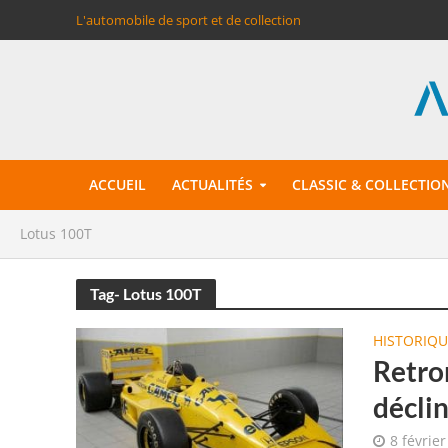
L'automobile de sport et de collection
ACCUEIL
ACTUALITÉS
CLASSIC & COLLECTIO
Lotus 100T
Tag- Lotus 100T
HISTORIQU
Retro
décli
8 févrie