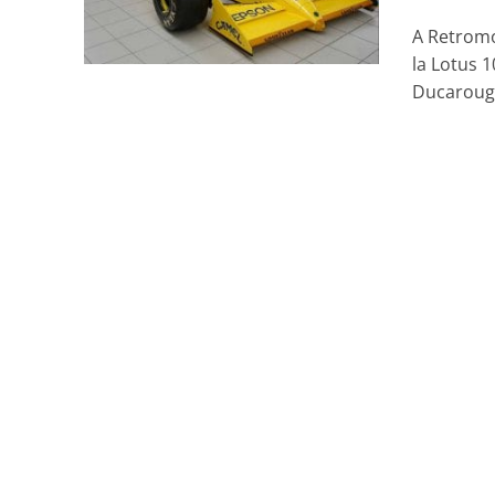
A Retromo
la Lotus 
Ducarouge