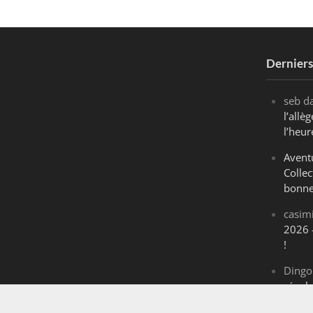
Dernier
seb
d
l’all
l’heur
Avent
Collec
bonne
casim
2026 
!
Dingo
révol
Maran