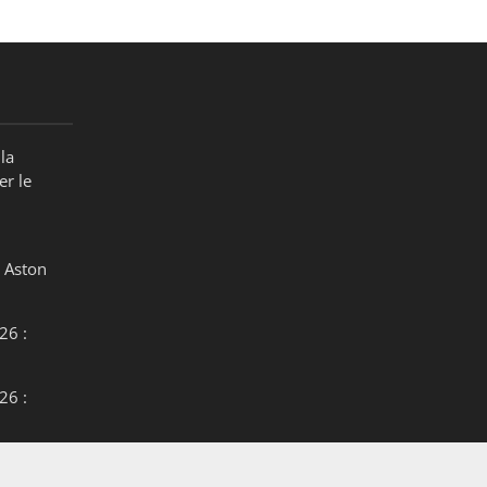
la
er le
 Aston
26 :
26 :
26 :