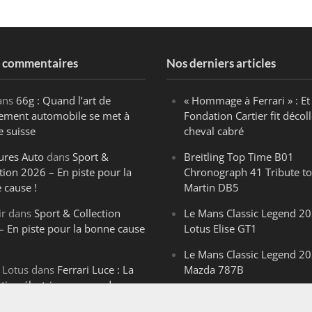
s commentaires
Nos derniers articles
ans
66g : Quand l’art de
« Hommage à Ferrari » : Et 
ègement automobile se met à
Fondation Cartier fit décoll
e suisse
cheval cabré
ures Auto
dans
Sport &
Breitling Top Time B01
tion 2026 – En piste pour la
Chronograph 41 Tribute to
 cause !
Martin DB5
ir
dans
Sport & Collection
Le Mans Classic Legend 20
– En piste pour la bonne cause
Lotus Elise GT1
Le Mans Classic Legend 20
 Lotus
dans
Ferrari Luce : La
Mazda 787B
ution électrique venue de
Le Mans Classic Legend 20
ello
Aston Martin DBR1-2