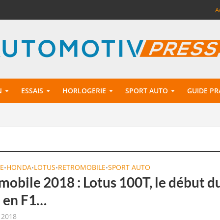
A
N
ESSAIS
HORLOGERIE
SPORT AUTO
GUIDE PR
E
HONDA
LOTUS
RETROMOBILE
SPORT AUTO
•
•
•
•
mobile 2018 : Lotus 100T, le début d
n en F1…
r 2018