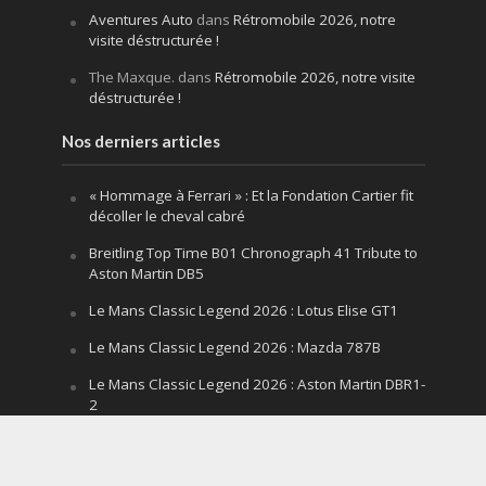
Aventures Auto
dans
Rétromobile 2026, notre
visite déstructurée !
The Maxque.
dans
Rétromobile 2026, notre visite
déstructurée !
Nos derniers articles
« Hommage à Ferrari » : Et la Fondation Cartier fit
décoller le cheval cabré
Breitling Top Time B01 Chronograph 41 Tribute to
Aston Martin DB5
Le Mans Classic Legend 2026 : Lotus Elise GT1
Le Mans Classic Legend 2026 : Mazda 787B
Le Mans Classic Legend 2026 : Aston Martin DBR1-
2
Festival of Speed Goodwood 2026 : la leçon
silencieuse d’un V12 qui hurle