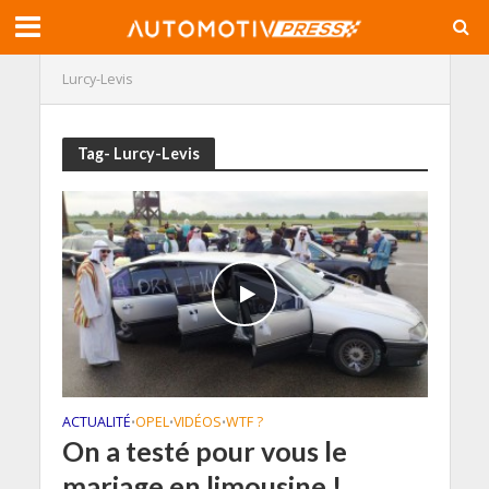
Lurcy-Levis
Tag- Lurcy-Levis
ACTUALITÉ
OPEL
VIDÉOS
WTF ?
•
•
•
On a testé pour vous le
mariage en limousine !