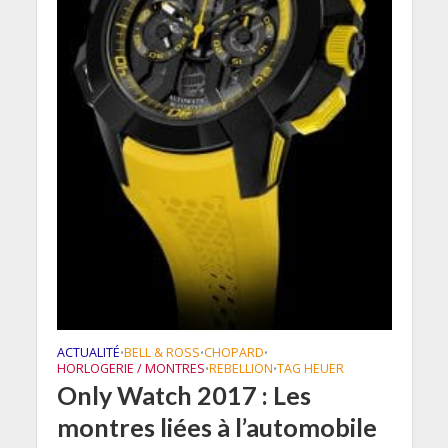
ACTUALITÉ
BELL & ROSS
CHOPARD
•
•
•
HORLOGERIE / MONTRES
REBELLION
TAG HEUER
•
•
Only Watch 2017 : Les
montres liées à l’automobile