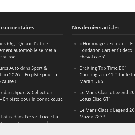
s commentaires
Nos derniers articles
ans
66g : Quand l’art de
« Hommage à Ferrari » : Et 
ègement automobile se met à
Fondation Cartier fit décoll
e suisse
cheval cabré
ures Auto
dans
Sport &
Breitling Top Time B01
tion 2026 – En piste pour la
Chronograph 41 Tribute to
 cause !
Martin DB5
ir
dans
Sport & Collection
Le Mans Classic Legend 20
– En piste pour la bonne cause
Lotus Elise GT1
Le Mans Classic Legend 20
 Lotus
dans
Ferrari Luce : La
Mazda 787B
ution électrique venue de
Le Mans Classic Legend 20
ello
Aston Martin DBR1-2