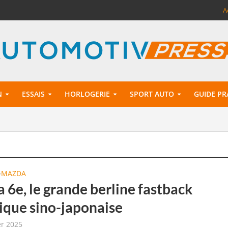
A
N
ESSAIS
HORLOGERIE
SPORT AUTO
GUIDE PR
MAZDA
•
 6e, le grande berline fastback
rique sino-japonaise
er 2025