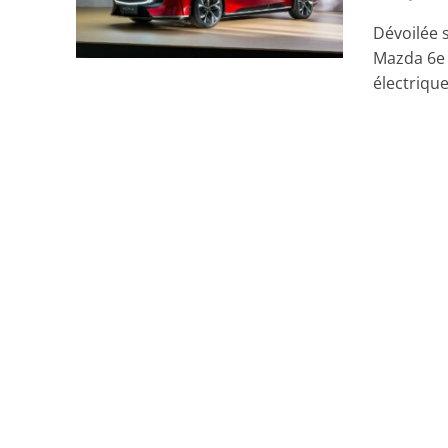
Dévoilée s
Mazda 6e e
électrique.