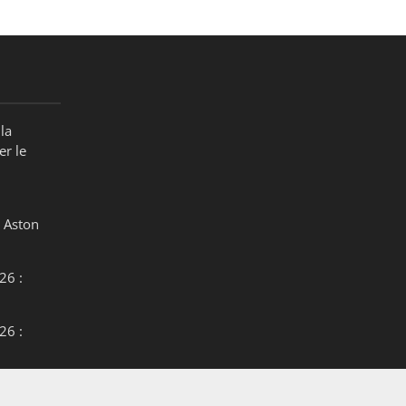
la
er le
 Aston
26 :
26 :
26 :