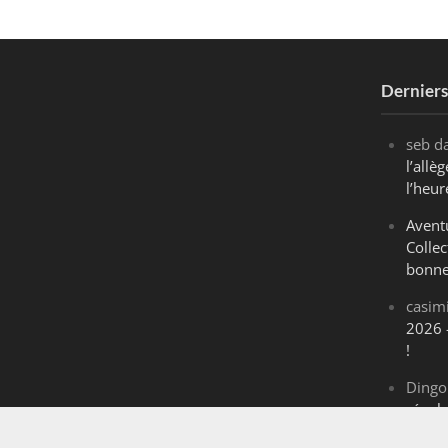
Dernier
seb
d
l’all
l’heur
Avent
Collec
bonne
casim
2026 
!
Dingo
révol
Maran