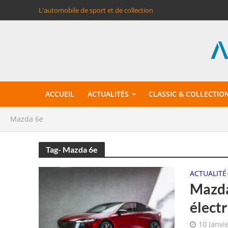
L'automobile de sport et de collection
ACCUEIL
ACTUALITÉS
CLASSIC & COLLECTIO
Mazda 6e
Tag- Mazda 6e
ACTUALITÉ
Mazda
élect
10 janvi