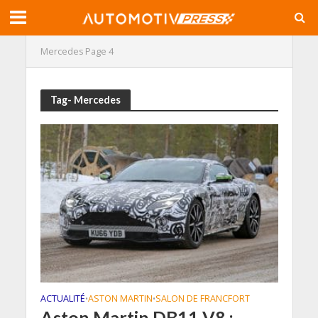
Mercedes
Page 4
Tag- Mercedes
ACTUALITÉ
ASTON MARTIN
SALON DE FRANCFORT
•
•
Aston Martin DB11 V8 :