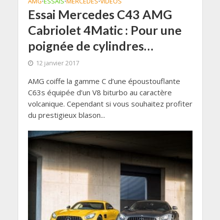
AMG
ESSAIS
MERCEDES
VIDÉOS
•
•
•
Essai Mercedes C43 AMG
Cabriolet 4Matic : Pour une
poignée de cylindres…
12 janvier 2017
AMG coiffe la gamme C d’une époustouflante
C63s équipée d’un V8 biturbo au caractère
volcanique. Cependant si vous souhaitez profiter
du prestigieux blason...