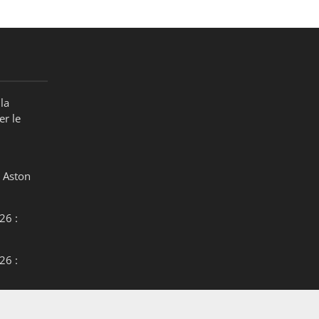
la
er le
 Aston
26 :
26 :
26 :