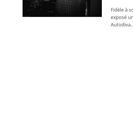
Fidèle à s
exposé un
Autodiva..