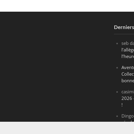
Dernier
seb
d
l’all
l’heur
Avent
Collec
bonne
casim
2026 
!
Dingo
révol
Maran