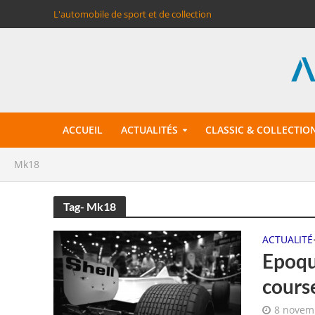
L'automobile de sport et de collection
ACCUEIL
ACTUALITÉS
CLASSIC & COLLECTIO
Mk18
Tag- Mk18
ACTUALITÉ
Epoqu
cours
8 novem