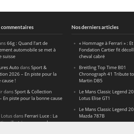
s commentaires
Nos derniers articles
ans
66g : Quand l’art de
« Hommage à Ferrari » : Et 
ègement automobile se met à
Fondation Cartier fit décoll
e suisse
cheval cabré
ures Auto
dans
Sport &
Breitling Top Time B01
tion 2026 – En piste pour la
Chronograph 41 Tribute to
 cause !
Martin DB5
ir
dans
Sport & Collection
Le Mans Classic Legend 20
– En piste pour la bonne cause
Lotus Elise GT1
Le Mans Classic Legend 20
 Lotus
dans
Ferrari Luce : La
Mazda 787B
ution électrique venue de
Le Mans Classic Legend 20
ello
Aston Martin DBR1-2