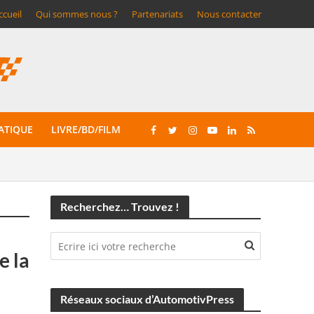
ccueil
Qui sommes nous ?
Partenariats
Nous contacter
ATIQUE
LIVRE/BD/FILM
Recherchez… Trouvez !
e la
Réseaux sociaux d’AutomotivPress