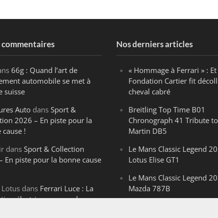
s commentaires
Nos derniers articles
ans
66g : Quand l’art de
« Hommage à Ferrari » : Et 
ègement automobile se met à
Fondation Cartier fit décoll
e suisse
cheval cabré
ures Auto
dans
Sport &
Breitling Top Time B01
tion 2026 – En piste pour la
Chronograph 41 Tribute to
 cause !
Martin DB5
ir
dans
Sport & Collection
Le Mans Classic Legend 20
– En piste pour la bonne cause
Lotus Elise GT1
Le Mans Classic Legend 20
 Lotus
dans
Ferrari Luce : La
Mazda 787B
ution électrique venue de
Le Mans Classic Legend 20
ello
Aston Martin DBR1-2