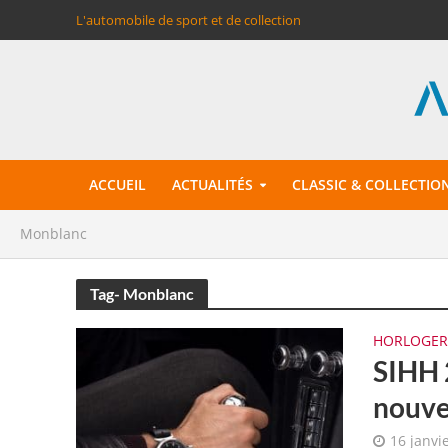
L'automobile de sport et de collection
ACCUEIL
ACTUALITÉS
CLASSIC & COLLECTIO
Monblanc
Tag- Monblanc
HORLOGER
SIHH 
nouve
16 janvi