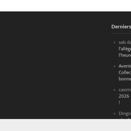
Dernier
seb
d
l’all
l’heur
Avent
Collec
bonne
casim
2026 
!
Dingo
révol
Maran