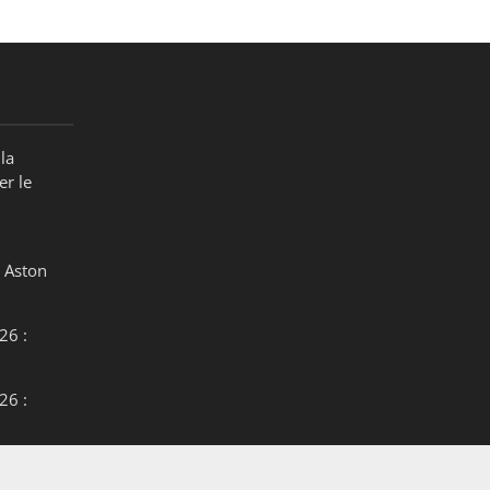
la
er le
 Aston
26 :
26 :
26 :