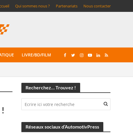
ccueil
Qui sommes nous ?
Partenariats
Nous contacter
ATIQUE
LIVRE/BD/FILM
Recherchez… Trouvez !
 !
Réseaux sociaux d’AutomotivPress