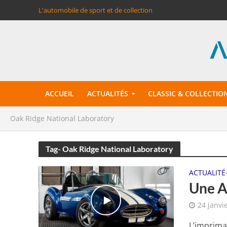
L'automobile de sport et de collection
ACCUEIL
ACTUALITÉS
CLASSIC & COLLECTIO
Oak Ridge National Laboratory
Tag- Oak Ridge National Laboratory
ACTUALITÉ
Une A
24 janvi
L’imprima