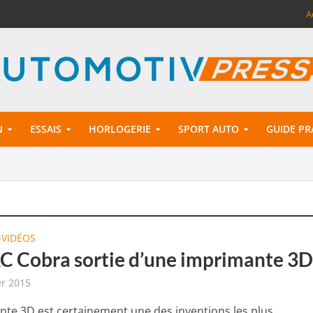
A
N
ESSAIS
HORLOGERIE
SPORT AUTO
GUIDE PR
VIDÉOS
•
C Cobra sortie d’une imprimante 3D
er 2015
nte 3D est certainement une des inventions les plus