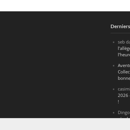
Dernier
seb
d
l’all
l’heur
Avent
Collec
bonne
casim
2026 
!
Dingo
révol
Maran