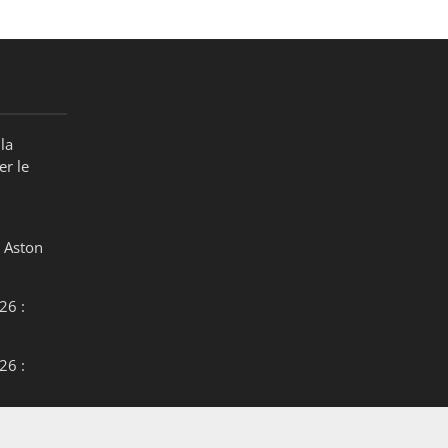
la
er le
 Aston
26 :
26 :
26 :