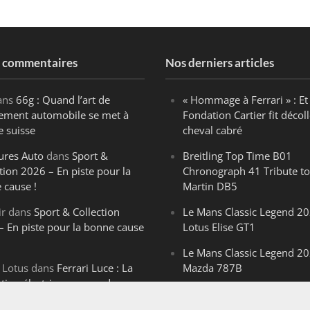
s commentaires
Nos derniers articles
ans
66g : Quand l’art de
« Hommage à Ferrari » : Et 
ègement automobile se met à
Fondation Cartier fit décoll
e suisse
cheval cabré
ures Auto
dans
Sport &
Breitling Top Time B01
tion 2026 – En piste pour la
Chronograph 41 Tribute to
 cause !
Martin DB5
ir
dans
Sport & Collection
Le Mans Classic Legend 20
– En piste pour la bonne cause
Lotus Elise GT1
Le Mans Classic Legend 20
 Lotus
dans
Ferrari Luce : La
Mazda 787B
ution électrique venue de
Le Mans Classic Legend 20
ello
Aston Martin DBR1-2