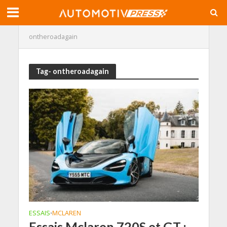
ontheroadagain
Tag- ontheroadagain
ESSAIS
MCLAREN
•
Essais Mclaren 720S et GT :