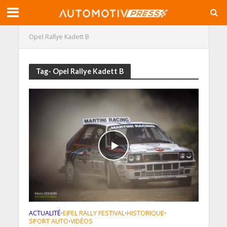
Opel Rallye Kadett B
Tag- Opel Rallye Kadett B
ACTUALITÉ
EIFEL RALLY FESTIVAL
HISTORIQUE
•
•
•
SPORT AUTO
VIDÉOS
•