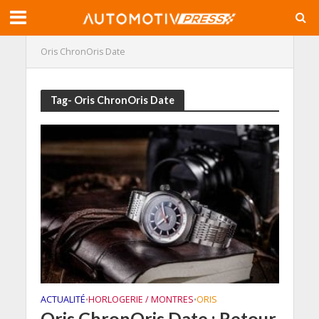
Oris ChronOris Date
Tag- Oris ChronOris Date
ACTUALITÉ
HORLOGERIE / MONTRES
ORIS
•
•
Oris ChronOris Date : Retour