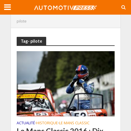
pilote
Tag- pilote
ACTUALITÉ
HISTORIQUE
LE MANS CLASSIC
•
•
Le Mans Classic 2016 : Dix