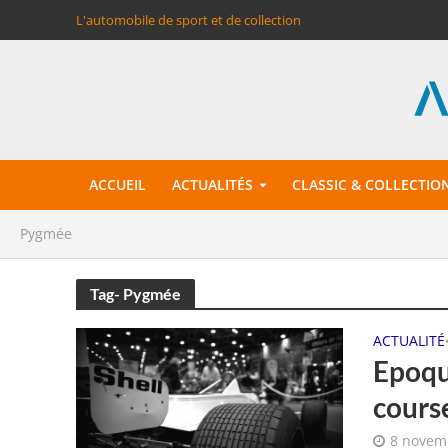
L'automobile de sport et de collection
ACCUEIL
ACTUALITÉS
CLASSIC & COLLECTIO
Pygmée
Tag- Pygmée
ACTUALITÉ
Epoqu
cours
8 novem