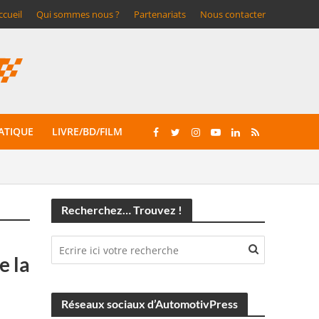
ccueil
Qui sommes nous ?
Partenariats
Nous contacter
ATIQUE
LIVRE/BD/FILM
Recherchez… Trouvez !
e la
Réseaux sociaux d’AutomotivPress