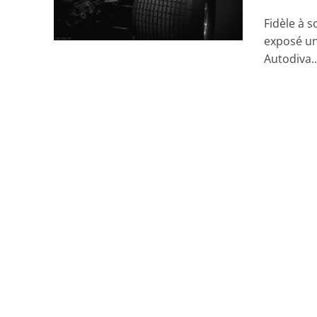
Fidèle à s
exposé un
Autodiva..