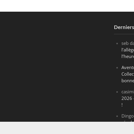
Dernier
seb
d
l’all
l’heur
Avent
Collec
bonne
casim
2026 
!
Dingo
révol
Maran