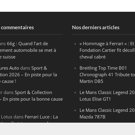
s commentaires
Nos derniers articles
ans
66g : Quand l’art de
« Hommage à Ferrari » : Et 
ègement automobile se met à
Fondation Cartier fit décoll
e suisse
cheval cabré
ures Auto
dans
Sport &
Breitling Top Time B01
tion 2026 – En piste pour la
Chronograph 41 Tribute to
 cause !
Martin DB5
ir
dans
Sport & Collection
Le Mans Classic Legend 20
– En piste pour la bonne cause
Lotus Elise GT1
Le Mans Classic Legend 20
 Lotus
dans
Ferrari Luce : La
Mazda 787B
ution électrique venue de
Le Mans Classic Legend 20
ello
Aston Martin DBR1-2