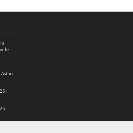
la
er le
 Aston
26 :
26 :
26 :