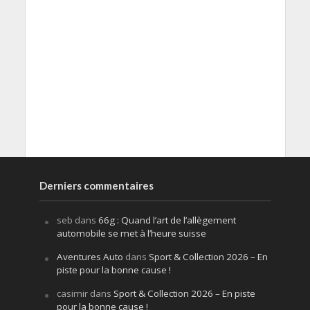
Derniers commentaires
seb
dans
66g : Quand l’art de l’allègement
automobile se met à l’heure suisse
Aventures Auto
dans
Sport & Collection 2026 – En
piste pour la bonne cause !
casimir
dans
Sport & Collection 2026 – En piste
pour la bonne cause !