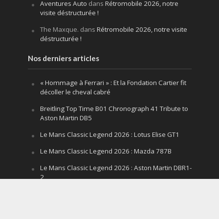
Aventures Auto
dans
Rétromobile 2026, notre
visite déstructurée !
The Maxque.
dans
Rétromobile 2026, notre visite
déstructurée !
Nos derniers articles
« Hommage à Ferrari » : Et la Fondation Cartier fit
décoller le cheval cabré
Breitling Top Time B01 Chronograph 41 Tribute to
Aston Martin DB5
Le Mans Classic Legend 2026 : Lotus Elise GT1
Le Mans Classic Legend 2026 : Mazda 787B
Le Mans Classic Legend 2026 : Aston Martin DBR1-
2
Festival of Speed Goodwood 2026 : la leçon
silencieuse d’un V12 qui hurle