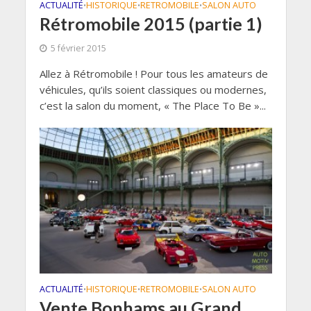
ACTUALITÉ
HISTORIQUE
RETROMOBILE
SALON AUTO
•
•
•
Rétromobile 2015 (partie 1)
5 février 2015
Allez à Rétromobile ! Pour tous les amateurs de
véhicules, qu’ils soient classiques ou modernes,
c’est la salon du moment, « The Place To Be »...
ACTUALITÉ
HISTORIQUE
RETROMOBILE
SALON AUTO
•
•
•
Vente Bonhams au Grand