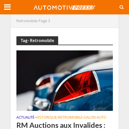
Retromobile
Page 3
Tag- Retromobile
ACTUALITÉ
HISTORIQUE
RETROMOBILE
SALON AUTO
•
•
•
RM Auctions aux Invalides :