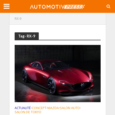
RX-9
Tag- RX-9
ACTUALITÉ
CONCEPT
MAZDA
SALON AUTO
•
•
•
•
SALON DE TOKYO