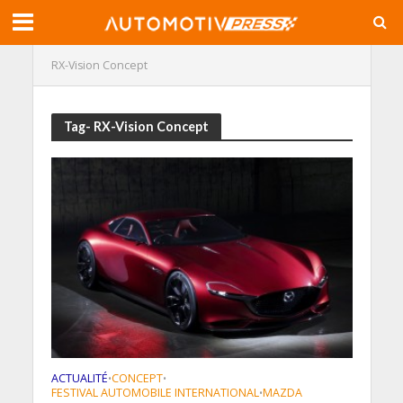
RX-Vision Concept
Tag- RX-Vision Concept
ACTUALITÉ
CONCEPT
•
•
FESTIVAL AUTOMOBILE INTERNATIONAL
MAZDA
•