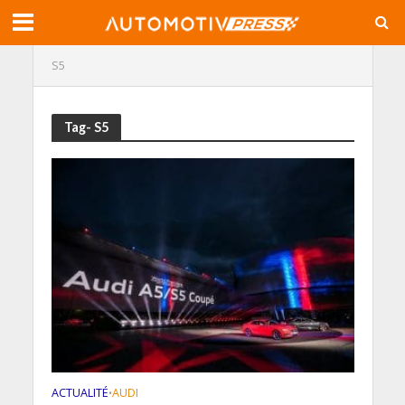
S5
Tag- S5
ACTUALITÉ
AUDI
•