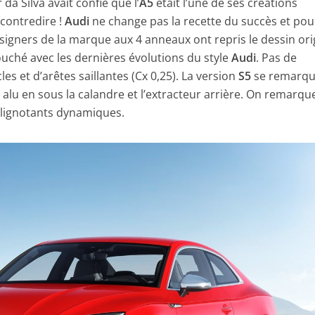
 da Silva avait confié que l’
A5
était l’une de ses créations
 contredire !
Audi
ne change pas la recette du succès et pou
signers de la marque aux 4 anneaux ont repris le dessin ori
touché avec les dernières évolutions du style
Audi
. Pas de
les et d’arêtes saillantes (Cx 0,25). La version
S5
se remarq
 alu en sous la calandre et l’extracteur arrière. On remarque
clignotants dynamiques.