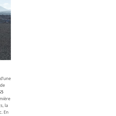
 d’une
 de
S5
emière
s, la
c. En