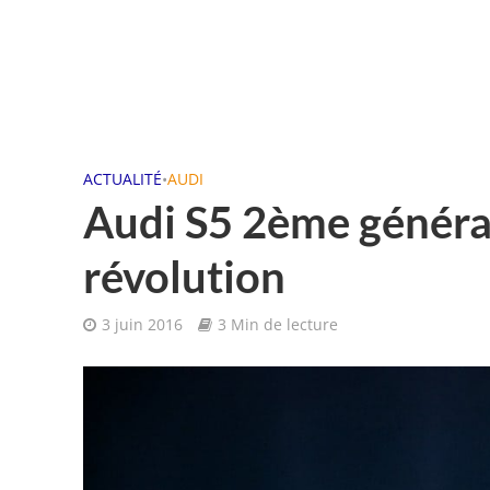
ACTUALITÉ
•
AUDI
Audi S5 2ème générat
révolution
3 juin 2016
3 Min de lecture