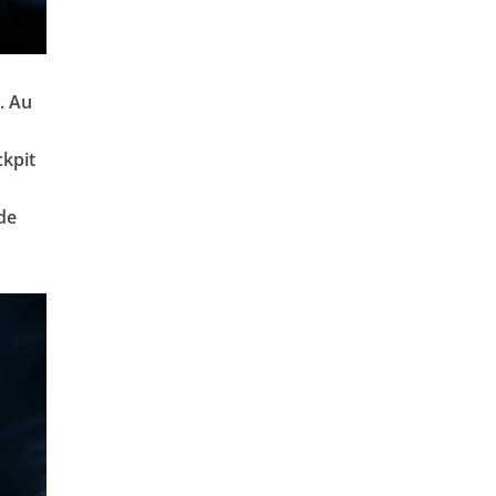
. Au
ckpit
 de