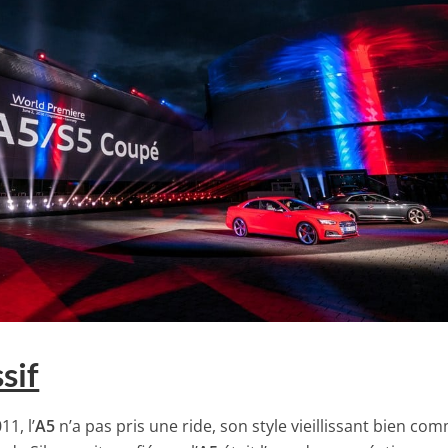
sif
1, l’
A5
n’a pas pris une ride, son style vieillissant bien com