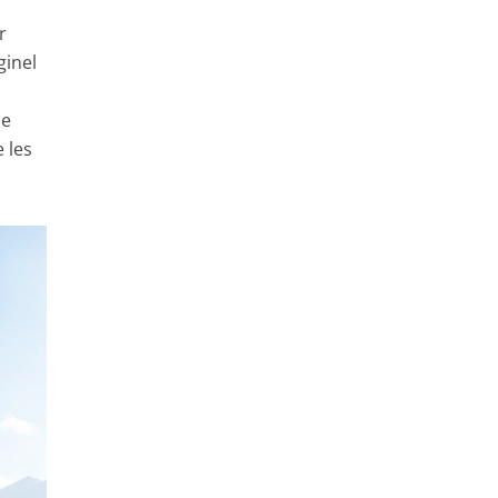
r
ginel
ue
 les