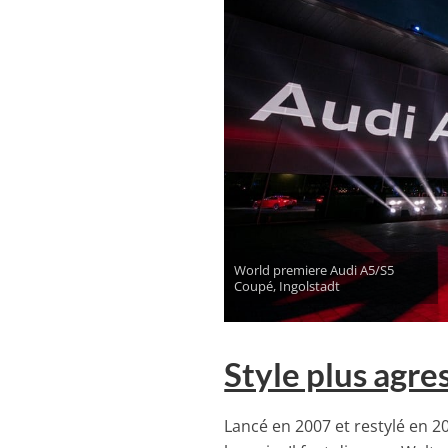
World premiere Audi A5/S5
Coupé, Ingolstadt
Style plus agres
Lancé en 2007 et restylé en 201