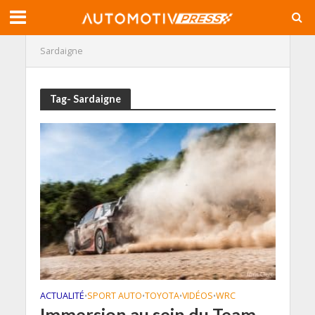
Sardaigne
Tag- Sardaigne
ACTUALITÉ
SPORT AUTO
TOYOTA
VIDÉOS
WRC
•
•
•
•
Immersion au sein du Team