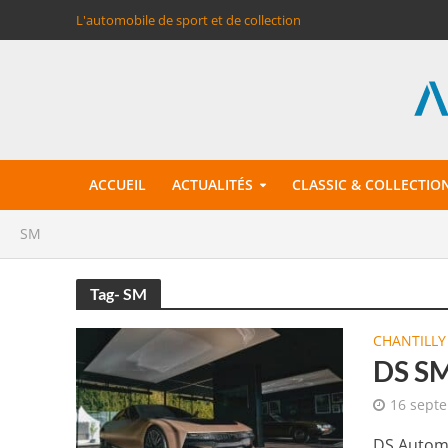
L'automobile de sport et de collection
ACCUEIL
ACTUALITÉS
CLASSIC & COLLECTIO
SM
Tag- SM
CHANTILLY
DS SM
16 sept
DS Automo