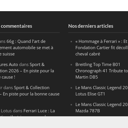
s commentaires
Nos derniers articles
ans
66g : Quand l’art de
« Hommage à Ferrari » : Et 
ègement automobile se met à
Fondation Cartier fit décoll
e suisse
cheval cabré
ures Auto
dans
Sport &
Breitling Top Time B01
tion 2026 – En piste pour la
Chronograph 41 Tribute to
 cause !
Martin DB5
ir
dans
Sport & Collection
Le Mans Classic Legend 20
– En piste pour la bonne cause
Lotus Elise GT1
Le Mans Classic Legend 20
 Lotus
dans
Ferrari Luce : La
Mazda 787B
ution électrique venue de
Le Mans Classic Legend 20
ello
Aston Martin DBR1-2