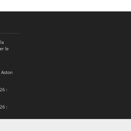
la
er le
 Aston
26 :
26 :
26 :