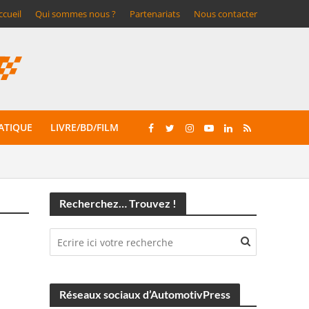
ccueil
Qui sommes nous ?
Partenariats
Nous contacter
ATIQUE
LIVRE/BD/FILM
Recherchez… Trouvez !
Réseaux sociaux d’AutomotivPress
M