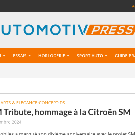
A
N
ESSAIS
HORLOGERIE
SPORT AUTO
GUIDE PR
 ARTS & ELEGANCE
CONCEPT
DS
•
•
 Tribute, hommage à la Citroën SM
embre 2024
biles a marqué son dixième anniversaire avec le projet S