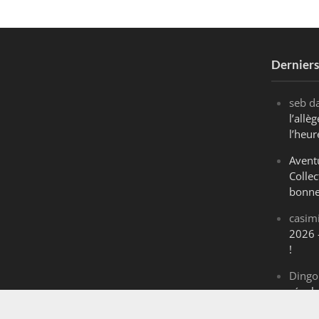
Dernier
seb
d
l’all
l’heur
Avent
Collec
bonne
casim
2026 
!
Dingo
révol
Maran