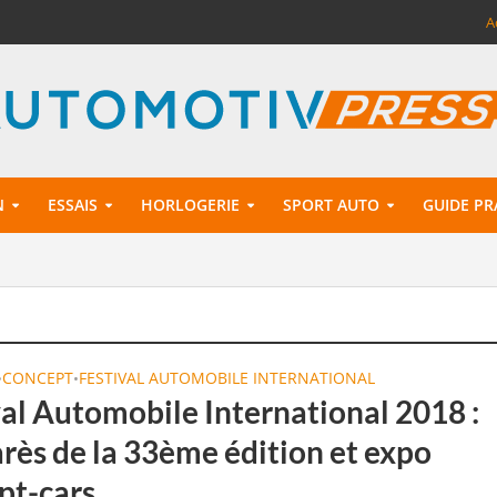
A
N
ESSAIS
HORLOGERIE
SPORT AUTO
GUIDE PR
CONCEPT
FESTIVAL AUTOMOBILE INTERNATIONAL
•
•
val Automobile International 2018 :
rès de la 33ème édition et expo
pt-cars