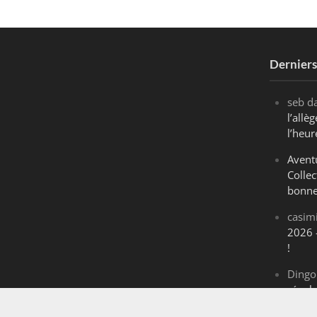
Dernier
seb
d
l’all
l’heur
Avent
Collec
bonne
casim
2026 
!
Dingo
révol
Maran