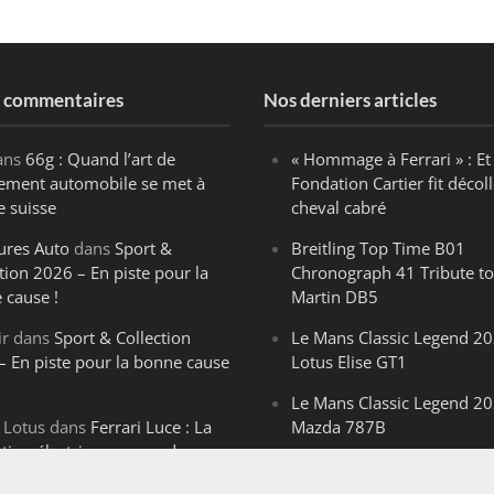
s commentaires
Nos derniers articles
ans
66g : Quand l’art de
« Hommage à Ferrari » : Et 
ègement automobile se met à
Fondation Cartier fit décoll
e suisse
cheval cabré
ures Auto
dans
Sport &
Breitling Top Time B01
tion 2026 – En piste pour la
Chronograph 41 Tribute to
 cause !
Martin DB5
ir
dans
Sport & Collection
Le Mans Classic Legend 20
– En piste pour la bonne cause
Lotus Elise GT1
Le Mans Classic Legend 20
 Lotus
dans
Ferrari Luce : La
Mazda 787B
ution électrique venue de
Le Mans Classic Legend 20
ello
Aston Martin DBR1-2