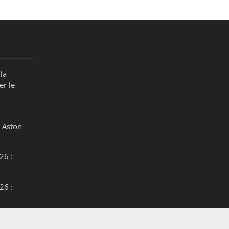
la
er le
 Aston
26 :
26 :
26 :