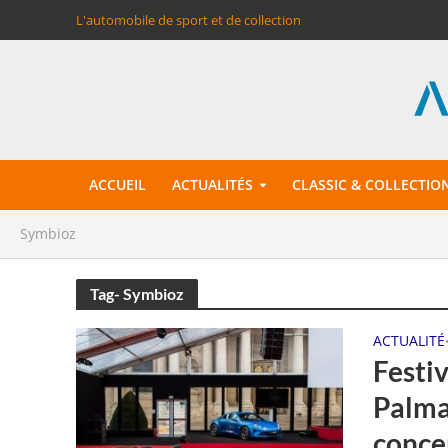
L'automobile de sport et de collection
ACCUEIL
ACTUALITÉS
CLASSIC & COLLECTIO
Symbioz
Tag- Symbioz
ACTUALITÉ
Festi
Palma
conce