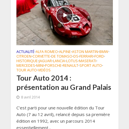
ACTUALITÉ
ALFA ROMEO
ALPINE
ASTON MARTIN
BMW
•
•
•
•
•
CITROEN
CORVETTE
DE TOMASO
DS
FERRARI
FORD
•
•
•
•
•
•
HISTORIQUE
JAGUAR
LANCIA
LOTUS
MASERATI
•
•
•
•
•
MERCEDES
MINI
PORSCHE
RENAULT
SPORT AUTO
•
•
•
•
•
TOUR AUTO
VIDÉOS
•
Tour Auto 2014 :
présentation au Grand Palais
8 avril 2014
C’est parti pour une nouvelle édition du Tour
Auto (7 au 12 avril), relancé depuis sa première
édition en 1992, avec un parcours 2014
essentiellement...