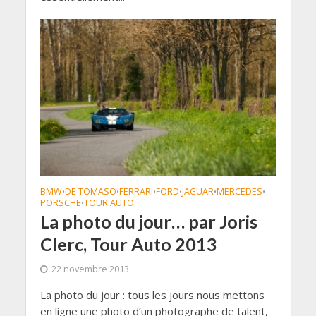
BMW
DE TOMASO
FERRARI
FORD
JAGUAR
MERCEDES
•
•
•
•
•
•
PORSCHE
TOUR AUTO
•
La photo du jour… par Joris
Clerc, Tour Auto 2013
22 novembre 2013
La photo du jour : tous les jours nous mettons
en ligne une photo d’un photographe de talent,