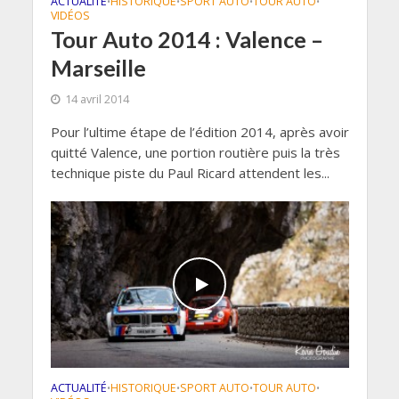
ACTUALITÉ
HISTORIQUE
SPORT AUTO
TOUR AUTO
•
•
•
•
VIDÉOS
Tour Auto 2014 : Valence –
Marseille
14 avril 2014
Pour l’ultime étape de l’édition 2014, après avoir
quitté Valence, une portion routière puis la très
technique piste du Paul Ricard attendent les...
ACTUALITÉ
HISTORIQUE
SPORT AUTO
TOUR AUTO
•
•
•
•