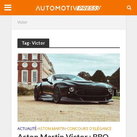
Victor
Tag- Victor
ACTUALITÉ
ASTON MARTIN
CONCOURS D'ELÉGANCE
•
•
Aston Martin Victor : BBQ