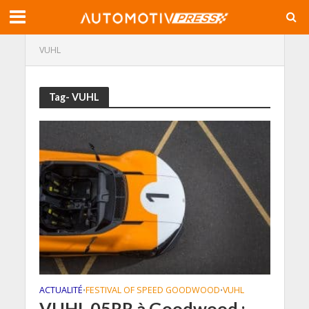
VUHL
Tag- VUHL
ACTUALITÉ
FESTIVAL OF SPEED GOODWOOD
VUHL
•
•
VUHL 05RR à Goodwood :