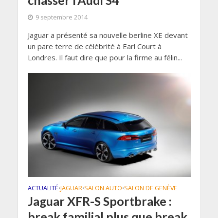
chasser l’Audi S4
9 septembre 2014
Jaguar a présenté sa nouvelle berline XE devant
un pare terre de célébrité à Earl Court à
Londres. Il faut dire que pour la firme au félin...
ACTUALITÉ
JAGUAR
SALON AUTO
SALON DE GENÈVE
•
•
•
Jaguar XFR-S Sportbrake :
break familial plus que break