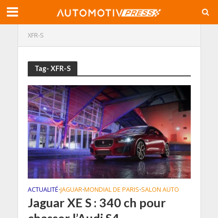
XFR-S
Tag- XFR-S
ACTUALITÉ
JAGUAR
MONDIAL DE PARIS
SALON AUTO
•
•
•
Jaguar XE S : 340 ch pour