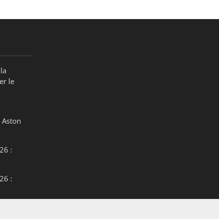
la
er le
 Aston
26 :
26 :
26 :