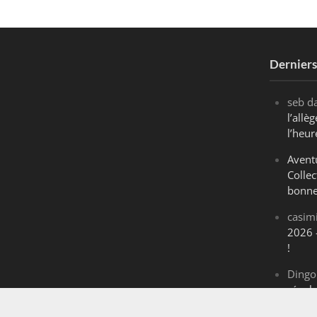
Dernier
seb
d
l’all
l’heur
Avent
Collec
bonne
casim
2026 
!
Dingo
révol
Maran