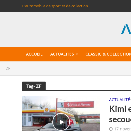
L'automobile de sport et de collection
ACCUEIL
ACTUALITÉS
CLASSIC & COLLECTIO
ZF
Tag- ZF
ACTUALITÉ
Kimi 
secou
17 nove