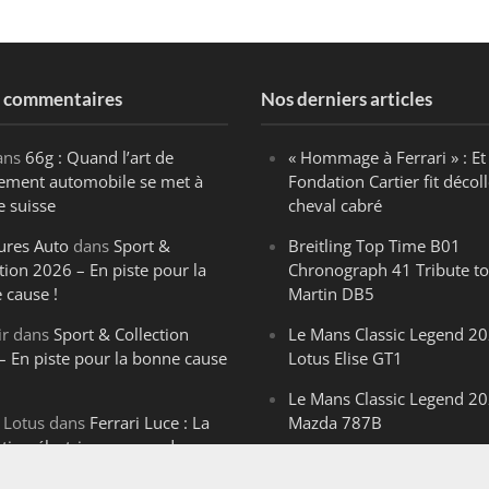
s commentaires
Nos derniers articles
ans
66g : Quand l’art de
« Hommage à Ferrari » : Et 
ègement automobile se met à
Fondation Cartier fit décoll
e suisse
cheval cabré
ures Auto
dans
Sport &
Breitling Top Time B01
tion 2026 – En piste pour la
Chronograph 41 Tribute to
 cause !
Martin DB5
ir
dans
Sport & Collection
Le Mans Classic Legend 20
– En piste pour la bonne cause
Lotus Elise GT1
Le Mans Classic Legend 20
 Lotus
dans
Ferrari Luce : La
Mazda 787B
ution électrique venue de
Le Mans Classic Legend 20
ello
Aston Martin DBR1-2