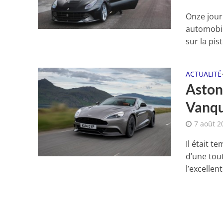
Onze journ
automobil
sur la pist
ACTUALITÉ
Aston
Vanqu
7 août 2
Il était 
d’une tout
l’excellent