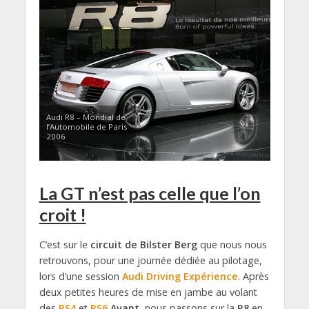
Audi R8 – Mondial de
l’Automobile de Paris
2006
La GT n’est pas celle que l’on
croit !
C’est sur le
circuit de Bilster Berg
que nous nous
retrouvons, pour une journée dédiée au pilotage,
lors d’une session
Audi Driving Expérience
. Après
deux petites heures de mise en jambe au volant
des
RS4
et
RS6
Avant
, nous passons sur la
R8
en