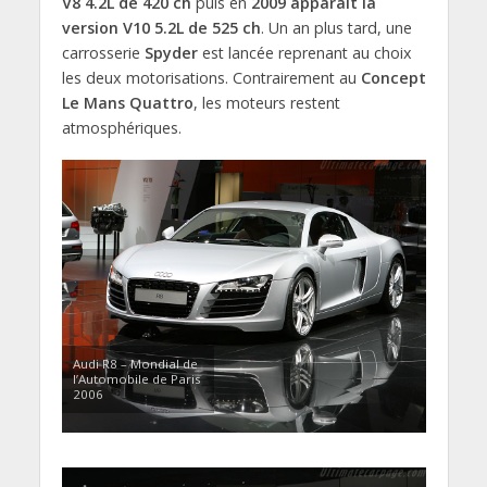
V8 4.2L de 420 ch
puis en
2009 apparait la
version V10 5.2L de 525 ch
. Un an plus tard, une
carrosserie
Spyder
est lancée reprenant au choix
les deux motorisations. Contrairement au
Concept
Le Mans Quattro
, les moteurs restent
atmosphériques.
Audi R8 – Mondial de
l’Automobile de Paris
2006