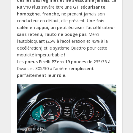
dès les bas régimes et ne s’essouffle jamais
. La
R8 V10 Plus
s’avère être une
GT sécurisante,
homogène
,
franche,
ne prenant jamais son
conducteur en défaut, elle prévient.
Une fois
calée en appui, on peut écraser l’accélérateur
sans retenu, l’auto ne bouge pas
. Merci
l’autobloquant (25% à l’accélération et 45% à la
décélération) et le système Quattro pour cette
motricité imperturbable !
Les
pneus Pirelli PZero 19 pouces
de 235/35 à
l’avant et 305/30 à l’arrière
remplissent
parfaitement leur rôle
.
Audi R8 V10 Plus