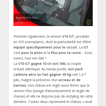
Audi R8 V10 Plus
Présente également, la version
V10 GT
, produite
en 333 exemplaires, dont la particularité est d’être
équipé spécifiquement pour le circuit
. La
GT
c’est
pour la piste
et la
Plus pour la route
… Vous
suivez, tout est clair ?
La
V10 GT gagne 10 ch soit 560
, la couple
restant identique. Au niveau poids,
son pack
carbone aéro lui fait gagner 45 kg
soit 1,6 T
pile, malgré la présence d’un
arceau et de
harnais
. Son châssis est réglé aussi ferme que la
version Plus (tarage d’amortissement et angle de
chasse) et elle ne dispose pas du restyling de cette
dernière. Toutes deux reprennent le châssis « Audi