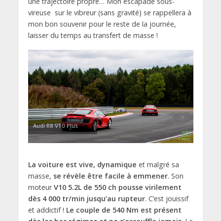
une trajectoire propre… Mon escapade sous-
vireuse sur le vibreur (sans gravité) se rappellera à
mon bon souvenir pour le reste de la journée,
laisser du temps au transfert de masse !
Audi R8 V10 Plus
La voiture est vive, dynamique
et malgré sa
masse,
se révèle être facile à emmener
. Son
moteur
V10 5.2L de 550 ch pousse virilement
dès 4 000 tr/min jusqu’au rupteur
. C’est jouissif
et addictif !
Le couple de 540 Nm est présent