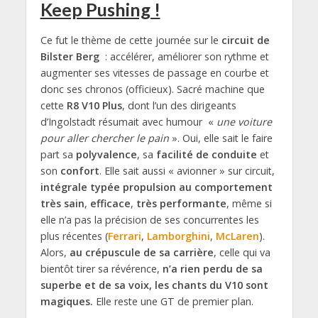
Keep Pushing !
Ce fut le thème de cette journée sur le
circuit de
Bilster Berg
: accélérer, améliorer son rythme et
augmenter ses vitesses de passage en courbe et
donc ses chronos (officieux). Sacré machine que
cette
R8 V10 Plus
, dont l’un des dirigeants
d’Ingolstadt résumait avec humour «
une voiture
pour aller chercher le pain
». Oui, elle sait le faire
part sa
polyvalence
, sa
facilité de conduite
et
son
confort
. Elle sait aussi « avionner » sur circuit,
intégrale typée propulsion au comportement
très sain
,
efficace
,
très performante
, même si
elle n’a pas la précision de ses concurrentes les
plus récentes (
Ferrari
,
Lamborghini
,
McLaren
).
Alors,
au crépuscule de sa carrière
, celle qui va
bientôt tirer sa révérence,
n’a rien perdu de sa
superbe et de sa voix, les chants du V10 sont
magiques.
Elle reste une GT de premier plan.