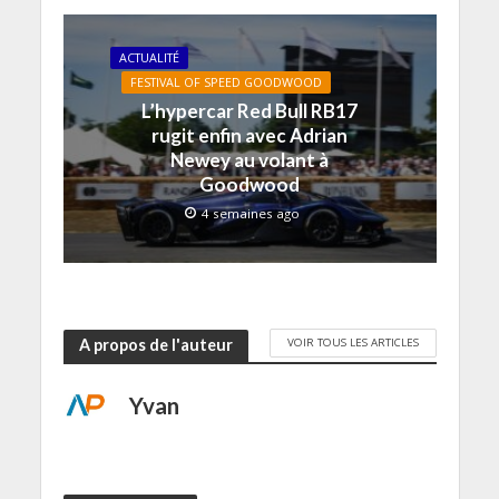
r
e
)
ACTUALITÉ
FESTIVAL OF SPEED GOODWOOD
L’hypercar Red Bull RB17
rugit enfin avec Adrian
Newey au volant à
Goodwood
4 semaines ago
VOIR TOUS LES ARTICLES
A propos de l'auteur
Yvan