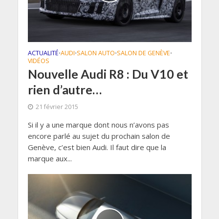
ACTUALITÉ
AUDI
SALON AUTO
SALON DE GENÈVE
•
•
•
•
VIDÉOS
Nouvelle Audi R8 : Du V10 et
rien d’autre…
21 février 2015
Si il y a une marque dont nous n’avons pas
encore parlé au sujet du prochain salon de
Genève, c’est bien Audi. Il faut dire que la
marque aux...