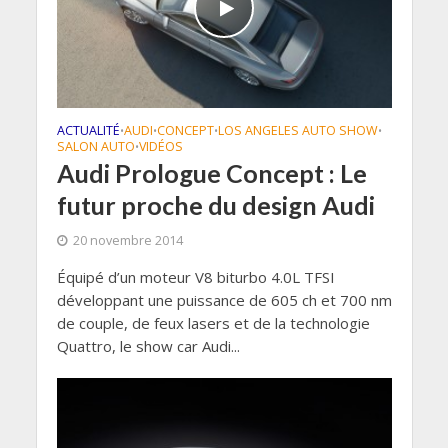
ACTUALITÉ
AUDI
CONCEPT
LOS ANGELES AUTO SHOW
•
•
•
•
SALON AUTO
VIDÉOS
•
Audi Prologue Concept : Le
futur proche du design Audi
20 novembre 2014
Équipé d’un moteur V8 biturbo 4.0L TFSI
développant une puissance de 605 ch et 700 nm
de couple, de feux lasers et de la technologie
Quattro, le show car Audi...