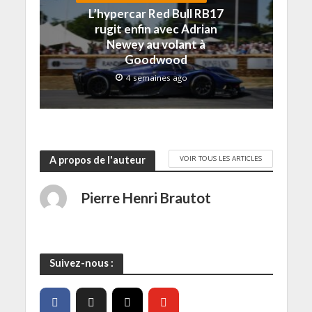
L’hypercar Red Bull RB17
rugit enfin avec Adrian
Newey au volant à
Goodwood
4 semaines ago
VOIR TOUS LES ARTICLES
A propos de l'auteur
Pierre Henri Brautot
Suivez-nous :