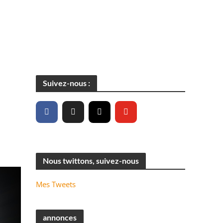
Suivez-nous :
Nous twittons, suivez-nous
Mes Tweets
annonces