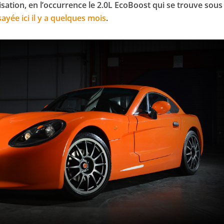
ation, en l’occurrence le 2.0L EcoBoost qui se trouve sous 
ayée ici il y a quelques mois
.