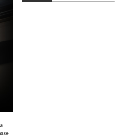
la
asse