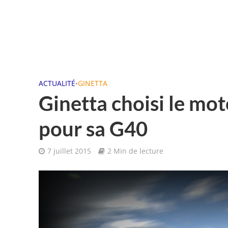
ACTUALITÉ
•
GINETTA
Ginetta choisi le mo
pour sa G40
7 juillet 2015
2 Min de lecture