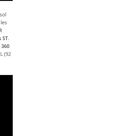
sol
 les
R
s ST
.
r
360
L (92