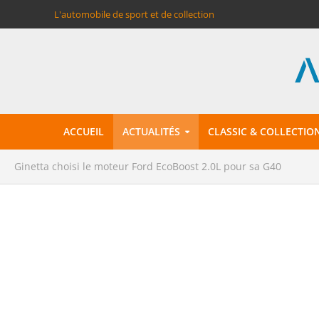
L'automobile de sport et de collection
ACCUEIL
ACTUALITÉS
CLASSIC & COLLECTIO
Ginetta choisi le moteur Ford EcoBoost 2.0L pour sa G40