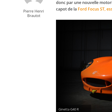
donc par une nouvelle motoris
capot de la
Ford Focus ST, ess
Pierre Henri
Brautot
Ginetta G40 R