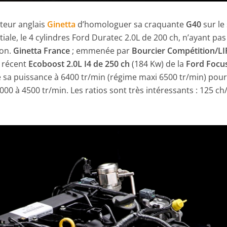
cteur anglais
Ginetta
d’homologuer sa craquante
G40
sur le 
iale, le 4 cylindres Ford Duratec 2.0L de 200 ch, n’ayant pas
ion.
Ginetta France
; emmenée par
Bourcier Compétition/LI
e récent
Ecoboost 2.0L I4 de 250 ch
(184 Kw) de la
Ford Focu
e sa puissance à 6400 tr/min (régime maxi 6500 tr/min) pou
00 à 4500 tr/min. Les ratios sont très intéressants : 125 ch/