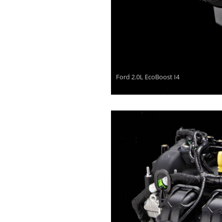
Ford 2.0L EcoBoost I4