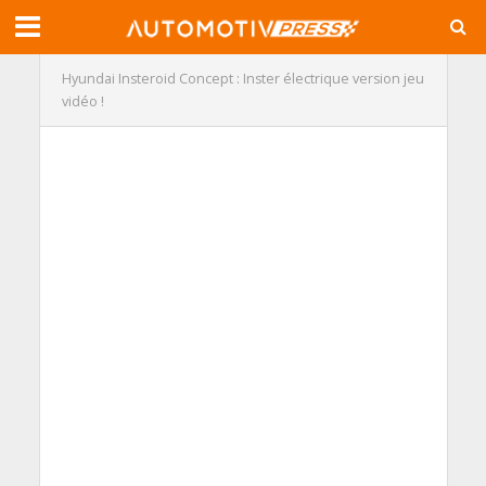
Hyundai Insteroid Concept : Inster électrique version jeu
vidéo !