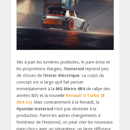
Mis à part les lumières pixélisées, le pare-brise et
les proportions élargies, l’
Insteroid
reprend peu
de choses de l’
Inster électrique
. Le corps du
concept est si large qu’il fait penser
immédiatement à la
MG Metro 6R4
de rallye des
années 80’s et la nouvelle
Renault 5 Turbo 3E
(lire ici)
. Mais contrairement à la Renault, la
Hyundai Insteroid
n’est pas destinée à la
production. Parmi les autres changements à
l’extérieur de l’Insteroid, on peut citer les nouveaux
pare-chocs avec un séparateur, un large diffuseur