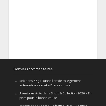
Derniers commentaires
seb
dans
66g : Quand l’art de l’allègement
automobile se met à l’heure suisse
Aventures Auto
dans
Sport & Collection 2026 – En
piste pour la bonne cause !
casimir
dans
Sport & Collection 2026 – En piste