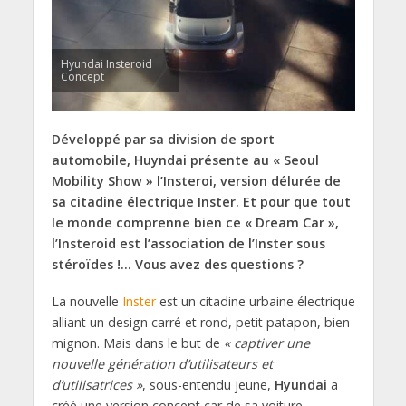
Hyundai Insteroid
Concept
Développé par sa division de sport
automobile, Huyndai présente au « Seoul
Mobility Show » l’Insteroi, version délurée de
sa citadine électrique Inster. Et pour que tout
le monde comprenne bien ce « Dream Car »,
l’Insteroid est l’association de l’Inster sous
stéroïdes !… Vous avez des questions ?
La nouvelle
Inster
est un citadine urbaine électrique
alliant un design carré et rond, petit patapon, bien
mignon. Mais dans le but de
« captiver une
nouvelle génération d’utilisateurs et
d’utilisatrices »
, sous-entendu jeune,
Hyundai
a
créé une version concept car de sa voiture,