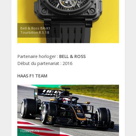
Bell & Ross BR-X1
Tourbillon R.S.18
Partenaire horloger :
BELL & ROSS
Début du partenariat : 2016
HAAS F1 TEAM
Haas VF-19