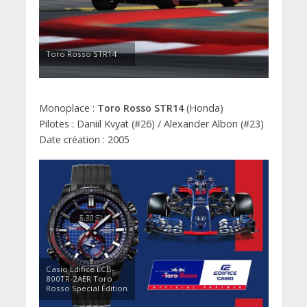
Toro Rosso STR14
Monoplace :
Toro Rosso STR14
(Honda)
Pilotes : Daniil Kvyat (#26) / Alexander Albon (#23)
Date création : 2005
Casio Edifice ECB-
800TR-2AER Toro
Rosso Special Édition