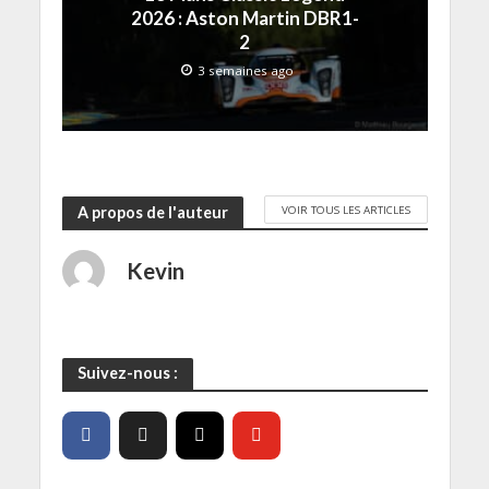
f
2026 : Aston Martin DBR1-
e
2
n
ê
t
3 semaines ago
r
e
)
VOIR TOUS LES ARTICLES
A propos de l'auteur
Kevin
Suivez-nous :