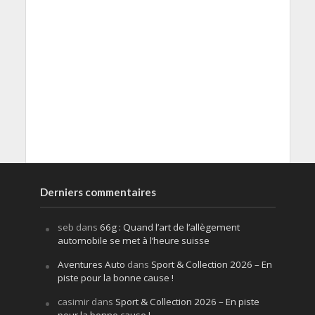
Derniers commentaires
seb
dans
66g : Quand l’art de l’allègement
automobile se met à l’heure suisse
Aventures Auto
dans
Sport & Collection 2026 – En
piste pour la bonne cause !
casimir
dans
Sport & Collection 2026 – En piste