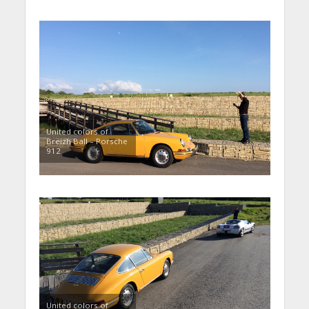
United colors of
Breizh Ball – Porsche
912
United colors of