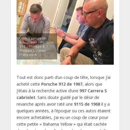
United colors of
Breizh Ball – Porsche
912 – Philippe B. /
Philippe L. / Jean-
François A.
Tout est donc parti d’un coup de tête, lorsque j’ai
acheté cette
Porsche 912 de 1967
, alors que
j’étais à la recherche active d’une
997 Carrera S
cabriolet
. Sans doute guidé par le désir de
revanche après avoir raté une
911S de 1968
il y a
quelques années, à l’époque ou ces autos étaient
encore achetables, j’ai eu un coup de cœur pour
cette petite « Bahama Yellow » qui était cachée