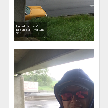
United colors of
Breizh Ball – Porsche
912