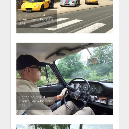
United colors of
Breizh Ball – Porsche
912
United colors of
Breizh Ball – Porsche
912