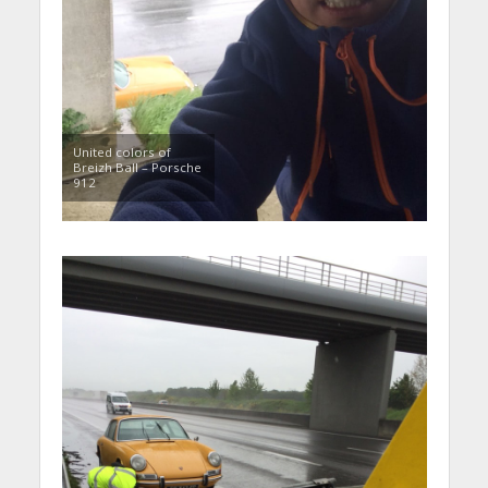
United colors of
Breizh Ball – Porsche
912