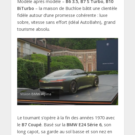
Modèle après modèle –
B6 3.5
,
B7 S Turbo
,
B10
BiTurbo
– la maison de Buchloe bâtit une clientèle
fidèle autour d’une promesse cohérente : luxe
sobre, vitesse sans effort (idéal AutoBahn), grand
tourisme absolu.
Vision BMW Alpina
Le tournant s’opère à la fin des années 1970 avec
le
B7 Coupé
. Basé sur la
BMW E24 Série 6
, son
long capot, sa garde au sol basse et son nez en