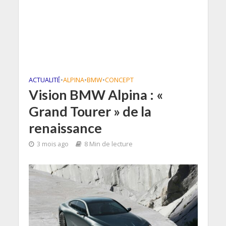
ACTUALITÉ
•
ALPINA
•
BMW
•
CONCEPT
Vision BMW Alpina : «
Grand Tourer » de la
renaissance
3 mois ago
8 Min de lecture