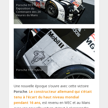
Porsche 919 Hybrid –
Exposition du
Centenaire des 24
Heures du Mans
Porsche 919 Hybrid
Une nouvelle époque s’ouvre avec cette victoire
Porsche
.
Le constructeur allemand qui s’était
tenu à l’écart du haut niveau mondial
pendant 16 ans
, est revenu en WEC et au Mans