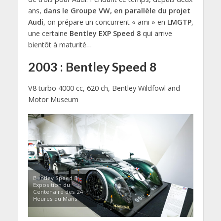
ans,
dans le Groupe VW, en parallèle du projet
Audi
, on prépare un concurrent « ami » en
LMGTP
,
une certaine
Bentley EXP Speed 8
qui arrive
bientôt à maturité…
2003 : Bentley Speed 8
V8 turbo 4000 cc, 620 ch, Bentley Wildfowl and
Motor Museum
Bentley Speed 8 –
Exposition du
Centenaire des 24
Heures du Mans