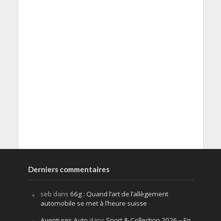
Derniers commentaires
seb
dans
66g : Quand l’art de l’allègement
automobile se met à l’heure suisse
Aventures Auto
dans
Sport & Collection 2026 – En