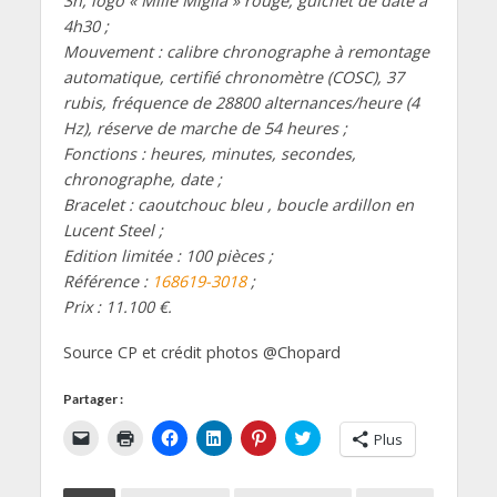
3h, logo « Mille Miglia » rouge, guichet de date à
4h30 ;
Mouvement : calibre chronographe à remontage
automatique, certifié chronomètre (COSC), 37
rubis, fréquence de 28800 alternances/heure (4
Hz), réserve de marche de 54 heures ;
Fonctions : heures, minutes, secondes,
chronographe, date ;
Bracelet : caoutchouc bleu , boucle ardillon en
Lucent Steel ;
Edition limitée : 100 pièces ;
Référence :
168619-3018
;
Prix : 11.100 €.
Source CP et crédit photos @Chopard
Partager :
C
C
C
C
C
C
Plus
l
l
l
l
l
l
i
i
i
i
i
i
q
q
q
q
q
q
u
u
u
u
u
u