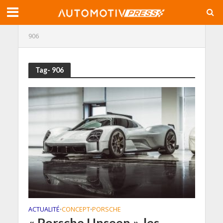
906
Tag- 906
ACTUALITÉ
CONCEPT
PORSCHE
•
•
« Porsche Unseen », les