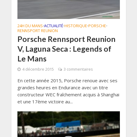
24H DU MANS
ACTUALITÉ
HISTORIQUE
PORSCHE
•
•
•
•
RENNSPORT REUNION
Porsche Rennsport Reunion
V, Laguna Seca : Legends of
Le Mans
4 décembre 2015
3 commentaires
En cette année 2015, Porsche renoue avec ses
grandes heures en Endurance avec un titre
constructeur WEC fraîchement acquis à Shanghai
et une 17ème victoire au...