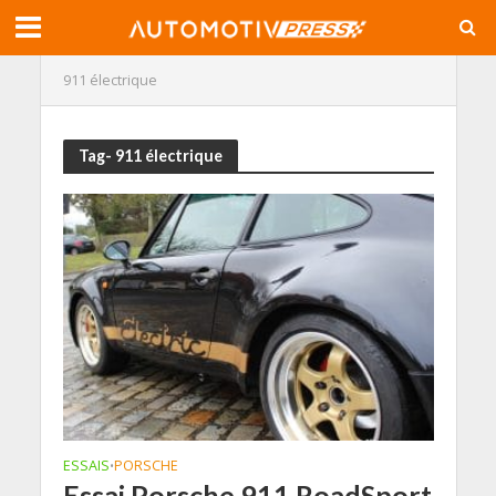
911 électrique
Tag- 911 électrique
ESSAIS
PORSCHE
•
Essai Porsche 911 RoadSport