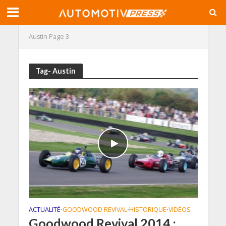
Austin
Page 3
Tag- Austin
ACTUALITÉ
GOODWOOD REVIVAL
HISTORIQUE
VIDÉOS
•
•
•
Goodwood Revival 2014 :