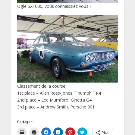
Ogle SX1000, vous connaissiez vous ?
Classement de la course :
1st place – Allan Ross-Jones, Triumph TR4
2nd place – Lee Mumford, Ginetta G4
3rd place – Andrew Smith, Porsche 901
Partager :
C
C
C
C
C
C
Plus