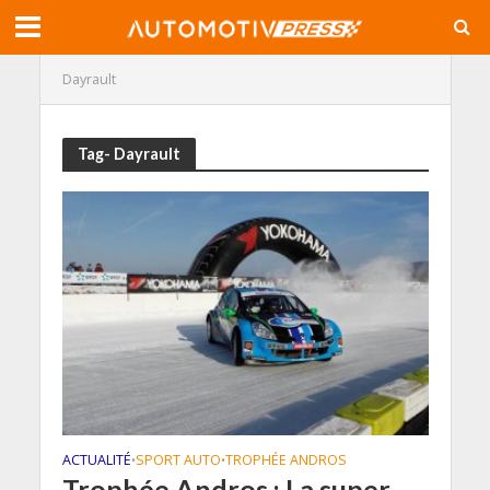
Dayrault
Tag- Dayrault
ACTUALITÉ
SPORT AUTO
TROPHÉE ANDROS
•
•
Trophée Andros : La super